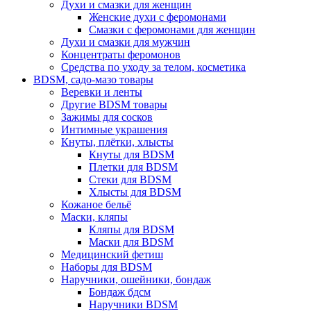
Духи и смазки для женщин
Женские духи с феромонами
Смазки с феромонами для женщин
Духи и смазки для мужчин
Концентраты феромонов
Средства по уходу за телом, косметика
BDSM, садо-мазо товары
Веревки и ленты
Другие BDSM товары
Зажимы для сосков
Интимные украшения
Кнуты, плётки, хлысты
Кнуты для BDSM
Плетки для BDSM
Стеки для BDSM
Хлысты для BDSM
Кожаное бельё
Маски, кляпы
Кляпы для BDSM
Маски для BDSM
Медицинский фетиш
Наборы для BDSM
Наручники, ошейники, бондаж
Бондаж бдсм
Наручники BDSM