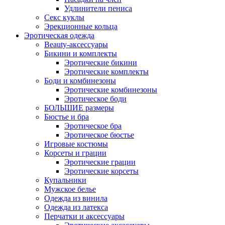
Удлинители пениса
Секс куклы
Эрекционные кольца
Эротическая одежда
Beauty-аксессуары
Бикини и комплекты
Эротические бикини
Эротические комплекты
Боди и комбинезоны
Эротические комбинезоны
Эротическое боди
БОЛЬШИЕ размеры
Бюстье и бра
Эротическое бра
Эротическое бюстье
Игровые костюмы
Корсеты и грации
Эротические грации
Эротические корсеты
Купальники
Мужское белье
Одежда из винила
Одежда из латекса
Перчатки и аксессуары