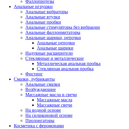
Фаллопротезы
Анальные игрушки
Анальные вибраторы
Анальные втулки
Анальные пробки
Анальные стимуляторы без вибрации
Анальные фаллоимитаторы
Анальные шарики, цепочки
Анальные цепочки
Анальные шарики
Надувные расширители
Стеклянные и металлические
Металлическая анальная пробка
Стеклянная анальная пробка
Фистинг
Смазки, лубриканты
Анальные смазки
Возбуждающие
Массажные масла и свечи
Массажные масла
Массажные свечи
На водной основе
На силиконовой основе
Пролонгаторы
Косметика с феромонами