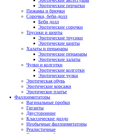
Эротические аксессуары
Эротические перчатки
Пижамы и брючки
Сорочки, беби-долл
Беби долл
Эротические сорочки
Трусики и шорты
Эротические трусики
Эротические шорты
Халаты и пеньюары
Эротические пеньюары
Эротические халаты
Чулки и колготки
Эротические колготки
Эротические чулки
Эротическая обувь
Эротические корсажи
Эротическое платье
Фаллоимитаторы
Вагинальные пробки
Гиганты
Двусторонние
Классические дилдо
Необычные фаллоимитаторы
Реалистичные