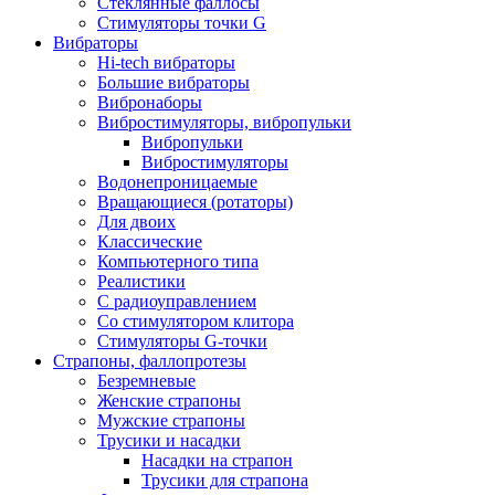
Стеклянные фаллосы
Стимуляторы точки G
Вибраторы
Hi-tech вибраторы
Большие вибраторы
Вибронаборы
Вибростимуляторы, вибропульки
Вибропульки
Вибростимуляторы
Водонепроницаемые
Вращающиеся (ротаторы)
Для двоих
Классические
Компьютерного типа
Реалистики
С радиоуправлением
Со стимулятором клитора
Стимуляторы G-точки
Страпоны, фаллопротезы
Безремневые
Женские страпоны
Мужские страпоны
Трусики и насадки
Насадки на страпон
Трусики для страпона