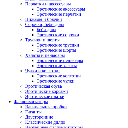
Перчатки и аксессуары
Эротические аксессуары
Эротические перчатки
Пижамы и брючки
Сорочки, беби-долл
Беби долл
Эротические сорочки
Трусики и шорты
Эротические трусики
Эротические шорты
Халаты и пеньюары
Эротические пеньюары
Эротические халаты
Чулки и колготки
Эротические колготки
Эротические чулки
Эротическая обувь
Эротические корсажи
Эротическое платье
Фаллоимитаторы
Вагинальные пробки
Гиганты
Двусторонние
Классические дилдо
Необычные фаллоимитаторы