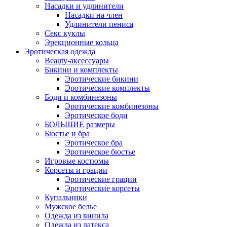
Насадки и удлинители
Насадки на член
Удлинители пениса
Секс куклы
Эрекционные кольца
Эротическая одежда
Beauty-аксессуары
Бикини и комплекты
Эротические бикини
Эротические комплекты
Боди и комбинезоны
Эротические комбинезоны
Эротическое боди
БОЛЬШИЕ размеры
Бюстье и бра
Эротическое бра
Эротическое бюстье
Игровые костюмы
Корсеты и грации
Эротические грации
Эротические корсеты
Купальники
Мужское белье
Одежда из винила
Одежда из латекса