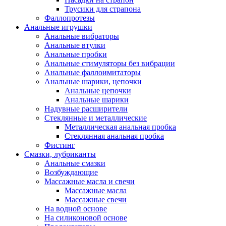
Трусики для страпона
Фаллопротезы
Анальные игрушки
Анальные вибраторы
Анальные втулки
Анальные пробки
Анальные стимуляторы без вибрации
Анальные фаллоимитаторы
Анальные шарики, цепочки
Анальные цепочки
Анальные шарики
Надувные расширители
Стеклянные и металлические
Металлическая анальная пробка
Стеклянная анальная пробка
Фистинг
Смазки, лубриканты
Анальные смазки
Возбуждающие
Массажные масла и свечи
Массажные масла
Массажные свечи
На водной основе
На силиконовой основе