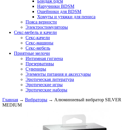
Бондаж бдсм
Наручники BDSM
Ошейники для BDSM
Хомуты и утяжки для пениса
Пояса верности
Электростимуляторы
Секс-мебель и качели
Секс-качели
Секс-машины
Секс-мебель
Приятные мелочи
Интимная гигиена
Презервативы
Сувениры
Элементы питания и аксессуары
Эротическая литература
Эротические игры
Эротические наборы
Главная
→
Вибраторы
→
Алюминиевый вибратор SILVER
MEDIUM