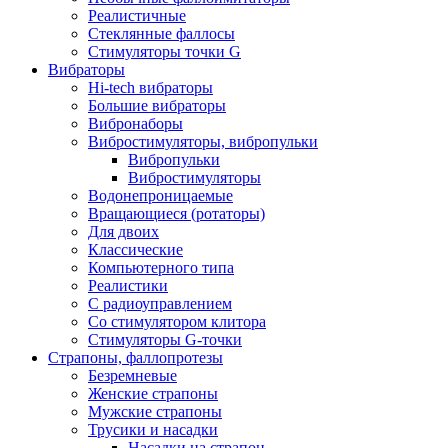
Реалистичные
Стеклянные фаллосы
Стимуляторы точки G
Вибраторы
Hi-tech вибраторы
Большие вибраторы
Вибронаборы
Вибростимуляторы, вибропульки
Вибропульки
Вибростимуляторы
Водонепроницаемые
Вращающиеся (ротаторы)
Для двоих
Классические
Компьютерного типа
Реалистики
С радиоуправлением
Со стимулятором клитора
Стимуляторы G-точки
Страпоны, фаллопротезы
Безремневые
Женские страпоны
Мужские страпоны
Трусики и насадки
Насадки на страпон