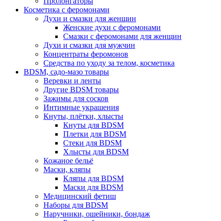
Пролонгаторы
Косметика с феромонами
Духи и смазки для женщин
Женские духи с феромонами
Смазки с феромонами для женщин
Духи и смазки для мужчин
Концентраты феромонов
Средства по уходу за телом, косметика
BDSM, садо-мазо товары
Веревки и ленты
Другие BDSM товары
Зажимы для сосков
Интимные украшения
Кнуты, плётки, хлысты
Кнуты для BDSM
Плетки для BDSM
Стеки для BDSM
Хлысты для BDSM
Кожаное бельё
Маски, кляпы
Кляпы для BDSM
Маски для BDSM
Медицинский фетиш
Наборы для BDSM
Наручники, ошейники, бондаж