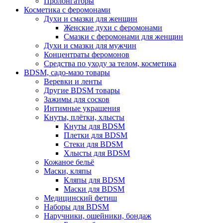
Пролонгаторы
Косметика с феромонами
Духи и смазки для женщин
Женские духи с феромонами
Смазки с феромонами для женщин
Духи и смазки для мужчин
Концентраты феромонов
Средства по уходу за телом, косметика
BDSM, садо-мазо товары
Веревки и ленты
Другие BDSM товары
Зажимы для сосков
Интимные украшения
Кнуты, плётки, хлысты
Кнуты для BDSM
Плетки для BDSM
Стеки для BDSM
Хлысты для BDSM
Кожаное бельё
Маски, кляпы
Кляпы для BDSM
Маски для BDSM
Медицинский фетиш
Наборы для BDSM
Наручники, ошейники, бондаж