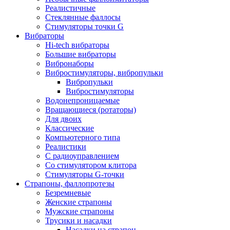
Реалистичные
Стеклянные фаллосы
Стимуляторы точки G
Вибраторы
Hi-tech вибраторы
Большие вибраторы
Вибронаборы
Вибростимуляторы, вибропульки
Вибропульки
Вибростимуляторы
Водонепроницаемые
Вращающиеся (ротаторы)
Для двоих
Классические
Компьютерного типа
Реалистики
С радиоуправлением
Со стимулятором клитора
Стимуляторы G-точки
Страпоны, фаллопротезы
Безремневые
Женские страпоны
Мужские страпоны
Трусики и насадки
Насадки на страпон