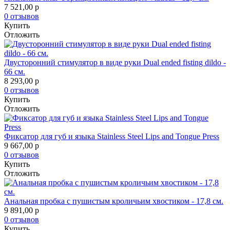
7 521,00
p
0 отзывов
Купить
Отложить
Двусторонний стимулятор в виде руки Dual ended fisting dildo -
66 см.
8 293,00
p
0 отзывов
Купить
Отложить
Фиксатор для губ и языка Stainless Steel Lips and Tongue Press
9 667,00
p
0 отзывов
Купить
Отложить
Анальная пробка с пушистым кроличьим хвостиком - 17,8 см.
9 891,00
p
0 отзывов
Купить