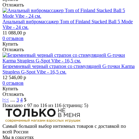
Отложить
Анальный вибромассажер Tom of Finland Stacked Ball 5 Mode
Vibe - 24 см.
11 088,00
p
0 отзывов
Купить
Отложить
Безремневый черный страпон со стимуляцией G-точки Karma
Strapless G-Spot Vibe - 16,5 см.
12 546,00
p
0 отзывов
Купить
Отложить
|<
<
....
3
4
5
Показано с 97 по 116 из 116 (страниц: 5)
Самый большой выбор интимных товаров с доставкой по
всей России
Мы в соцсетях