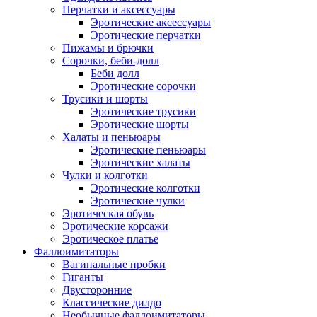
Перчатки и аксессуары
Эротические аксессуары
Эротические перчатки
Пижамы и брючки
Сорочки, беби-долл
Беби долл
Эротические сорочки
Трусики и шорты
Эротические трусики
Эротические шорты
Халаты и пеньюары
Эротические пеньюары
Эротические халаты
Чулки и колготки
Эротические колготки
Эротические чулки
Эротическая обувь
Эротические корсажи
Эротическое платье
Фаллоимитаторы
Вагинальные пробки
Гиганты
Двусторонние
Классические дилдо
Необычные фаллоимитаторы