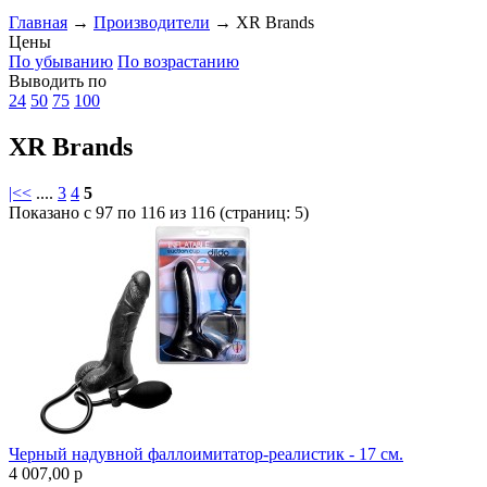
Главная
→
Производители
→
XR Brands
Цены
По убыванию
По возрастанию
Выводить по
24
50
75
100
XR Brands
|<
<
....
3
4
5
Показано с 97 по 116 из 116 (страниц: 5)
Черный надувной фаллоимитатор-реалистик - 17 см.
4 007,00
p