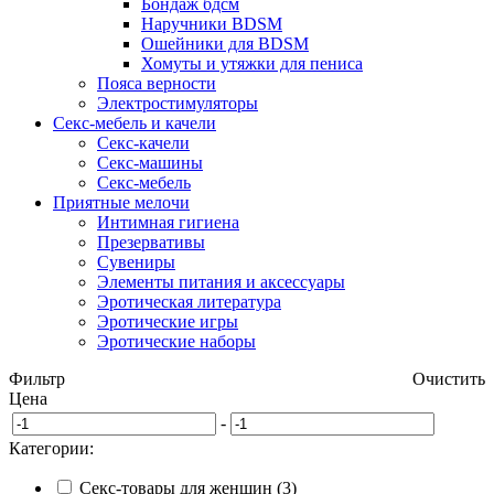
Бондаж бдсм
Наручники BDSM
Ошейники для BDSM
Хомуты и утяжки для пениса
Пояса верности
Электростимуляторы
Секс-мебель и качели
Секс-качели
Секс-машины
Секс-мебель
Приятные мелочи
Интимная гигиена
Презервативы
Сувениры
Элементы питания и аксессуары
Эротическая литература
Эротические игры
Эротические наборы
Фильтр
Очистить
Цена
-
Категории:
Секс-товары для женщин (3)