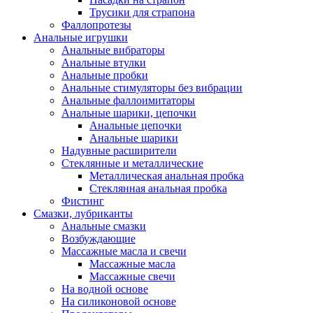
Трусики для страпона
Фаллопротезы
Анальные игрушки
Анальные вибраторы
Анальные втулки
Анальные пробки
Анальные стимуляторы без вибрации
Анальные фаллоимитаторы
Анальные шарики, цепочки
Анальные цепочки
Анальные шарики
Надувные расширители
Стеклянные и металлические
Металлическая анальная пробка
Стеклянная анальная пробка
Фистинг
Смазки, лубриканты
Анальные смазки
Возбуждающие
Массажные масла и свечи
Массажные масла
Массажные свечи
На водной основе
На силиконовой основе