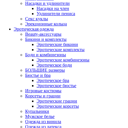
Насадки и удлинители
Насадки на член
Удлинители пениса
Секс куклы
Эрекционные кольца
Эротическая одежда
Beauty-аксессуары
Бикини и комплекты
Эротические бикини
Эротические комплекты
Боди и комбинезоны
Эротические комбинезоны
Эротическое боди
БОЛЬШИЕ размеры
Бюстье и бра
Эротическое бра
Эротическое бюстье
Игровые костюмы
Корсеты и грации
Эротические грации
Эротические корсеты
Купальники
Мужское белье
Одежда из винила
Одежда из латекса